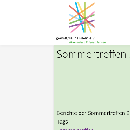
Toggle menu
Direkt zum Inhalt
Sommertreffen
Berichte der Sommertreffen 
Tags