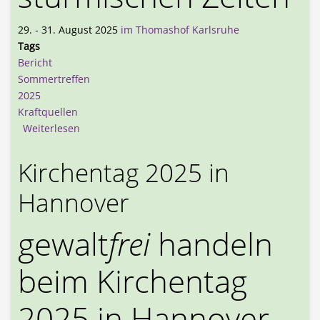
29. - 31. August 2025
im Thomashof Karlsruhe
Tags
Bericht
Sommertreffen
2025
Kraftquellen
über Bericht zum Sommertreffen 2025 in Karlsru
Weiterlesen
Kirchentag 2025 in
Hannover
gewalt
frei
handeln
beim Kirchentag
2025 in Hannover