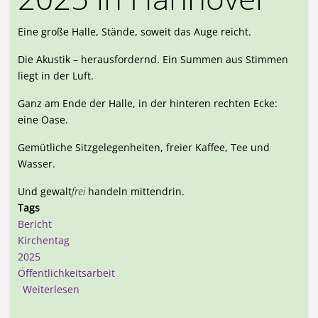
Eine große Halle, Stände, soweit das Auge reicht.
Die Akustik – herausfordernd. Ein Summen aus Stimmen
liegt in der Luft.
Ganz am Ende der Halle, in der hinteren rechten Ecke:
eine Oase.
Gemütliche Sitzgelegenheiten, freier Kaffee, Tee und
Wasser.
Und gewalt
frei
handeln mittendrin.
Tags
Bericht
Kirchentag
2025
Öffentlichkeitsarbeit
über Kirchentag 2025 in Hannover
Weiterlesen