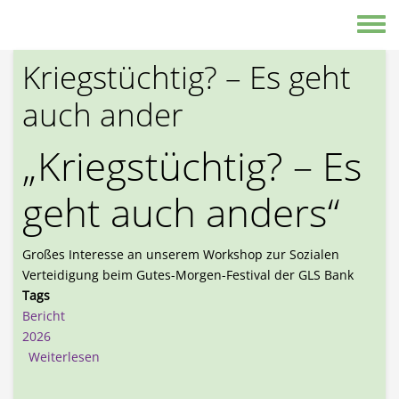
Direkt zum Inhalt
Toggle
Kriegstüchtig? – Es geht
auch ander
„Kriegstüchtig? – Es
geht auch anders“
Großes Interesse an unserem Workshop zur Sozialen
Verteidigung beim Gutes-Morgen-Festival der GLS Bank
Tags
Bericht
2026
über Kriegstüchtig? – Es geht auch ander
Weiterlesen