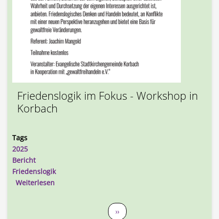
Friedenslogik im Fokus - Workshop in
Korbach
Tags
2025
Bericht
Friedenslogik
über Bericht: Friedenslogik im Fokus - Workshop 
Weiterlesen
Seitennummerierung
Nächste Seite
››