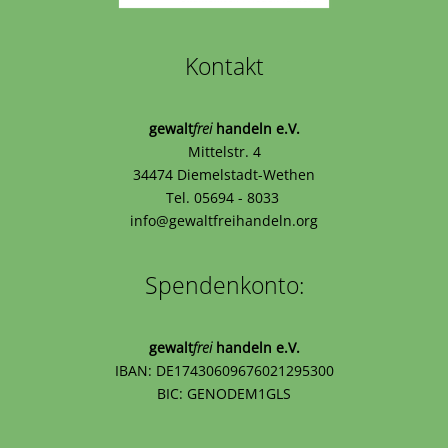
Kontakt
gewalt
frei
handeln e.V.
Mittelstr. 4
34474 Diemelstadt-Wethen
Tel. 05694 - 8033
info@gewaltfreihandeln.org
Spendenkonto:
gewalt
frei
handeln e.V.
IBAN: DE17430609676021295300
BIC: GENODEM1GLS