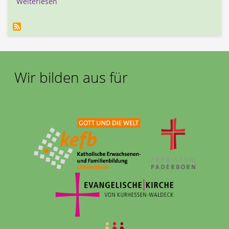
über Grundkurs "Konflikte als Chance" beendet
Weiterlesen
Wir bilden aus für