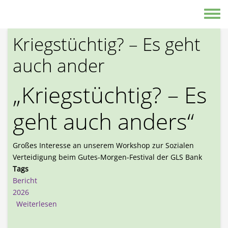
Direkt zum Inhalt
Toggle
Kriegstüchtig? – Es geht
auch ander
„Kriegstüchtig? – Es
geht auch anders“
Großes Interesse an unserem Workshop zur Sozialen
Verteidigung beim Gutes-Morgen-Festival der GLS Bank
Tags
Bericht
2026
über Kriegstüchtig? – Es geht auch ander
Weiterlesen