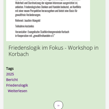
Friedenslogik im Fokus - Workshop in
Korbach
Tags
2025
Bericht
Friedenslogik
über Bericht: Friedenslogik im Fokus - Workshop 
Weiterlesen
Seitennummerierung
Nächste Seite
››