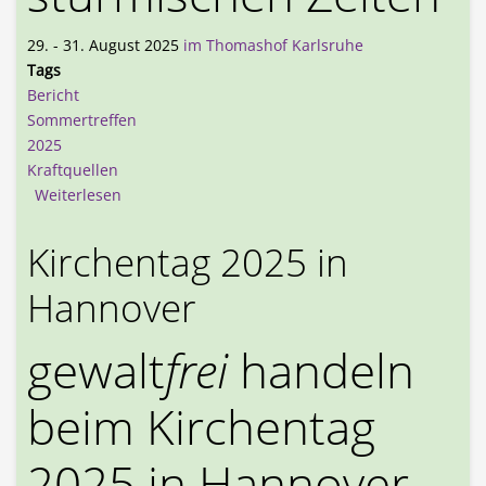
29. - 31. August 2025
im Thomashof Karlsruhe
Tags
Bericht
Sommertreffen
2025
Kraftquellen
über Bericht zum Sommertreffen 2025 in Karlsru
Weiterlesen
Kirchentag 2025 in
Hannover
gewalt
frei
handeln
beim Kirchentag
2025 in Hannover