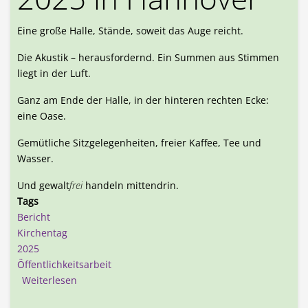
Eine große Halle, Stände, soweit das Auge reicht.
Die Akustik – herausfordernd. Ein Summen aus Stimmen
liegt in der Luft.
Ganz am Ende der Halle, in der hinteren rechten Ecke:
eine Oase.
Gemütliche Sitzgelegenheiten, freier Kaffee, Tee und
Wasser.
Und gewalt
frei
handeln mittendrin.
Tags
Bericht
Kirchentag
2025
Öffentlichkeitsarbeit
über Kirchentag 2025 in Hannover
Weiterlesen