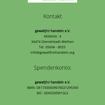
Kontakt
gewalt
frei
handeln e.V.
Mittelstr. 4
34474 Diemelstadt-Wethen
Tel. 05694 - 8033
info@gewaltfreihandeln.org
Spendenkonto:
gewalt
frei
handeln e.V.
IBAN: DE17430609676021295300
BIC: GENODEM1GLS