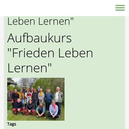
Direkt zum Inhalt
Aufbaukurs "Frieden
Toggle
Leben Lernen"
Aufbaukurs
"Frieden Leben
Lernen"
Tags