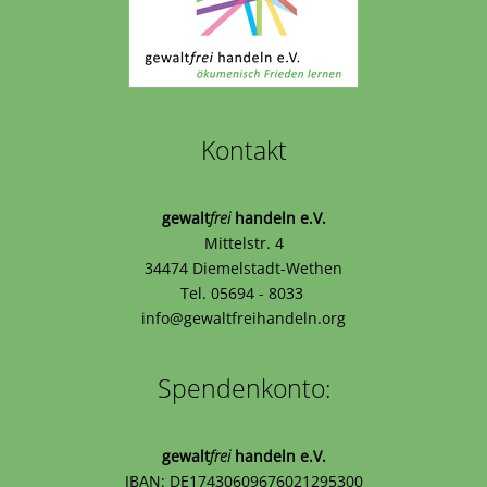
Kontakt
gewalt
frei
handeln e.V.
Mittelstr. 4
34474 Diemelstadt-Wethen
Tel. 05694 - 8033
info@gewaltfreihandeln.org
Spendenkonto:
gewalt
frei
handeln e.V.
IBAN: DE17430609676021295300