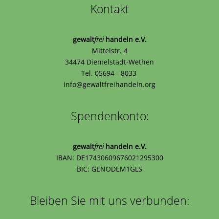
Kontakt
gewalt
frei
handeln e.V.
Mittelstr. 4
34474 Diemelstadt-Wethen
Tel. 05694 - 8033
info@gewaltfreihandeln.org
Spendenkonto:
gewalt
frei
handeln e.V.
IBAN: DE17430609676021295300
BIC: GENODEM1GLS
Bleiben Sie mit uns verbunden: